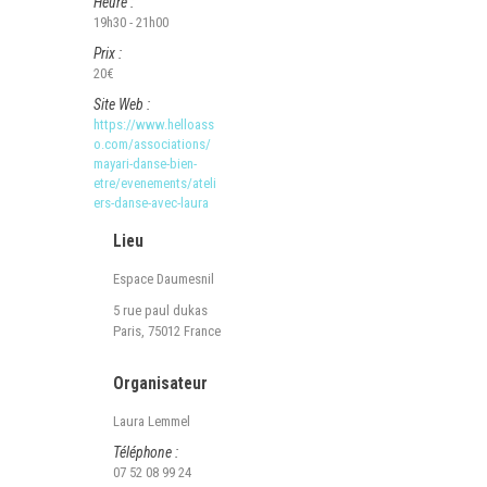
Heure :
19h30 - 21h00
Prix :
20€
Site Web :
https://www.helloass
o.com/associations/
mayari-danse-bien-
etre/evenements/ateli
ers-danse-avec-laura
Lieu
Espace Daumesnil
5 rue paul dukas
Paris
,
75012
France
Organisateur
Laura Lemmel
Téléphone :
07 52 08 99 24