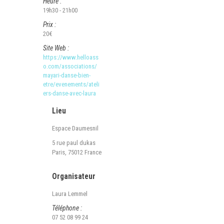
Heure :
19h30 - 21h00
Prix :
20€
Site Web :
https://www.helloass
o.com/associations/
mayari-danse-bien-
etre/evenements/ateli
ers-danse-avec-laura
Lieu
Espace Daumesnil
5 rue paul dukas
Paris
,
75012
France
Organisateur
Laura Lemmel
Téléphone :
07 52 08 99 24