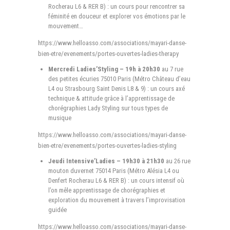
Rocherau L6 & RER B) : un cours pour rencontrer sa
féminité en douceur et explorer vos émotions par le
mouvement…
https://www.helloasso.com/associations/mayari-danse-
bien-etre/evenements/portes-ouvertes-ladies-therapy
Mercredi Ladies’Styling – 19h à 20h30
au 7 rue
des petites écuries 75010 Paris (Métro Château d’eau
L4 ou Strasbourg Saint Denis L8 & 9) : un cours axé
technique & attitude grâce à l’apprentissage de
chorégraphies Lady Styling sur tous types de
musique
https://www.helloasso.com/associations/mayari-danse-
bien-etre/evenements/portes-ouvertes-ladies-styling
Jeudi Intensive’Ladies – 19h30 à 21h30
au 26 rue
mouton duvernet 75014 Paris (Métro Alésia L4 ou
Denfert Rocherau L6 & RER B) : un cours intensif où
l’on mêle apprentissage de chorégraphies et
exploration du mouvement à travers l’improvisation
guidée
https://www.helloasso.com/associations/mayari-danse-