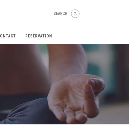
Menu
Accueil
ONTACT
RÉSERVATION
A propos
Cours danse & bien-être
Tarifs
Événements
Contact
Réservation