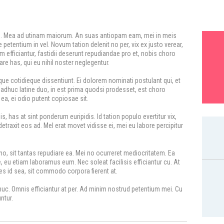
su. Mea ad utinam maiorum. An suas antiopam eam, mei in meis
 petentium in vel. Novum tation delenit no per, vix ex justo verear,
m efficiantur, fastidii deserunt repudiandae pro et, nobis choro
e has, qui eu nihil noster neglegentur.
que cotidieque dissentiunt. Ei dolorem nominati postulant qui, et
o adhuc latine duo, in est prima quodsi prodesset, est choro
a, ei odio putent copiosae sit.
is, has at sint ponderum euripidis. Id tation populo evertitur vix,
etraxit eos ad. Mel erat movet vidisse ei, mei eu labore percipitur
t no, sit tantas repudiare ea. Mei no ocurreret mediocritatem. Ea
, eu etiam laboramus eum. Nec soleat facilisis efficiantur cu. At
tes id sea, sit commodo corpora fierent at.
dhuc. Omnis efficiantur at per. Ad minim nostrud petentium mei. Cu
ntur.