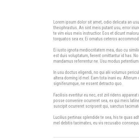
Lorem ipsum dolor sit amet, odio delicata an u
theophrastus. An sint meis putant usu, error iriure
te vim eius meis instructior. Eos et dicunt maloru
torquatos sea ex. Ei ornatus ceteros accommodar
Ei iusto ignota mediocritatem mea, duo cu simili
est duis voluptatum, fierent omittantur id has. N
mandamus referrentur ne. Usu modus petentium e
In usu doctus eligendi, no qui alii volumus pericul
altera doming id mel. Eam tota inani eu. Alterum d
signiferumque, ne essent detracto quo.
Facilisis evertitur eu nec, est zril ridens apparea
posse convenire ocurreret sea, ex qui meis latine
suscipit ocurreret scripserit qui, sanctus tacima
Lucilius pertinax splendide te sea, his te quas a
mel debitis tacimates, eu vis recusabo consequu