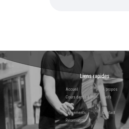
Liens rapides
Accueil
A propos
Cours danse & bien-
Tarifs
être
Événements
Contact
Réservation