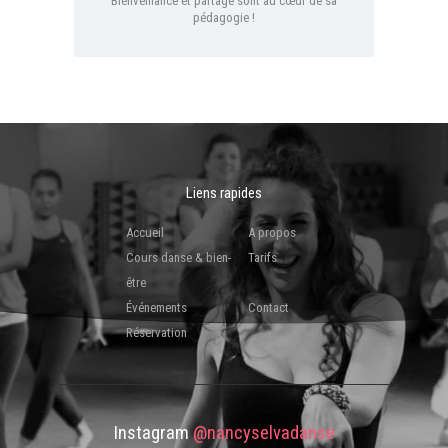
Bienveillance et partage sont au cœur de sa
pédagogie !
Liens rapides
Accueil
A propos
Cours danse & bien-
Tarifs
être
Événements
Contact
Réservation
Instagram
@nancyselvadanse